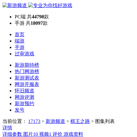
PC端
共
44798
款
手游
共
18097
款
首页
端游
手游
过审游戏
新游期待榜
热门网游榜
新游测试表
网游开服表
怀旧频道
网游评测
新游预约
发号
当前位置：
17173
>
新游频道
>
棋王之路
>
图集列表
详情
详细参数
图片
10
视频
1
评价
游戏资料