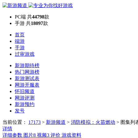
PC端
共
44798
款
手游
共
18097
款
首页
端游
手游
过审游戏
新游期待榜
热门网游榜
新游测试表
网游开服表
怀旧频道
网游评测
新游预约
发号
当前位置：
17173
>
新游频道
>
消防模拟：火苗燃动
>
图集列
详情
详细参数
图片
8
视频
3
评价
游戏资料