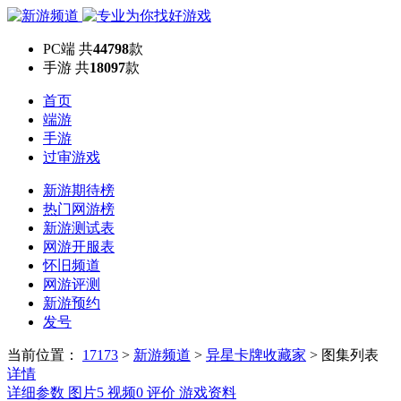
PC端
共
44798
款
手游
共
18097
款
首页
端游
手游
过审游戏
新游期待榜
热门网游榜
新游测试表
网游开服表
怀旧频道
网游评测
新游预约
发号
当前位置：
17173
>
新游频道
>
异星卡牌收藏家
>
图集列表
详情
详细参数
图片
5
视频
0
评价
游戏资料