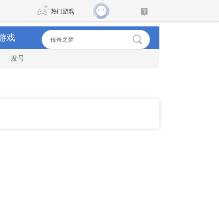
热门游戏
游戏
发号
DNF
传奇4
剑网3旗舰版
新天龙八部
自由
诛仙世界
新仙侠5