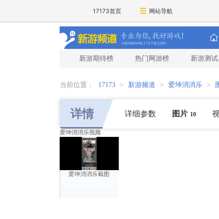
17173首页
网站导航
新游期待榜
热门网游榜
新游测试
当前位置：
17173
>
新游频道
>
爱坤消消乐
>
详情
详细参数
图片
10
爱坤消消乐视频
爱坤消消乐截图