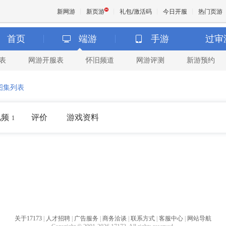
新网游
新页游
礼包/激活码
今日开服
热门页游
首页
端游
手游
过审
表
网游开服表
怀旧频道
网游评测
新游预约
魔兽
图集列表
天堂
视频
评价
游戏资料
1
王权与
关于17173
|
人才招聘
|
广告服务
|
商务洽谈
|
联系方式
|
客服中心
|
网站导航