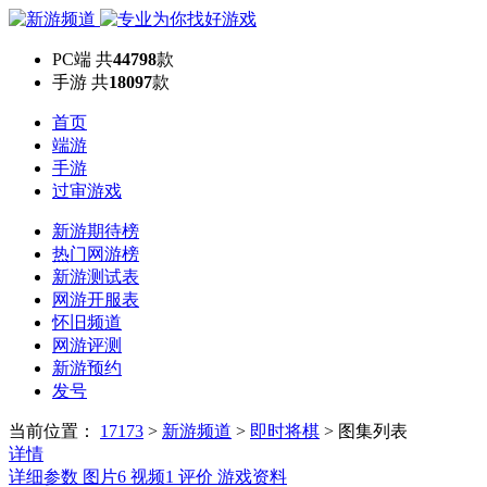
PC端
共
44798
款
手游
共
18097
款
首页
端游
手游
过审游戏
新游期待榜
热门网游榜
新游测试表
网游开服表
怀旧频道
网游评测
新游预约
发号
当前位置：
17173
>
新游频道
>
即时将棋
>
图集列表
详情
详细参数
图片
6
视频
1
评价
游戏资料