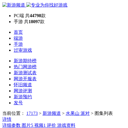
PC端
共
44798
款
手游
共
18097
款
首页
端游
手游
过审游戏
新游期待榜
热门网游榜
新游测试表
网游开服表
怀旧频道
网游评测
新游预约
发号
当前位置：
17173
>
新游频道
>
水果山 派对
>
图集列表
详情
详细参数
图片
5
视频
1
评价
游戏资料