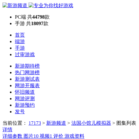
PC端
共
44798
款
手游
共
18097
款
首页
端游
手游
过审游戏
新游期待榜
热门网游榜
新游测试表
网游开服表
怀旧频道
网游评测
新游预约
发号
当前位置：
17173
>
新游频道
>
法国小馆儿模拟器
>
图集列表
详情
详细参数
图片
10
视频
1
评价
游戏资料