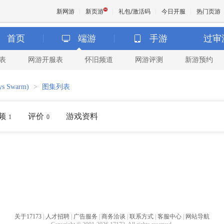
新网游
新页游
礼包/激活码
今日开服
热门页游
首页
端游
手游
过审
表
网游开服表
怀旧频道
网游评测
新游预约
魔兽
s Swarm)
>
图集列表
天堂
频
评价
游戏资料
1
0
王权与
关于17173
|
人才招聘
|
广告服务
|
商务洽谈
|
联系方式
|
客服中心
|
网站导航