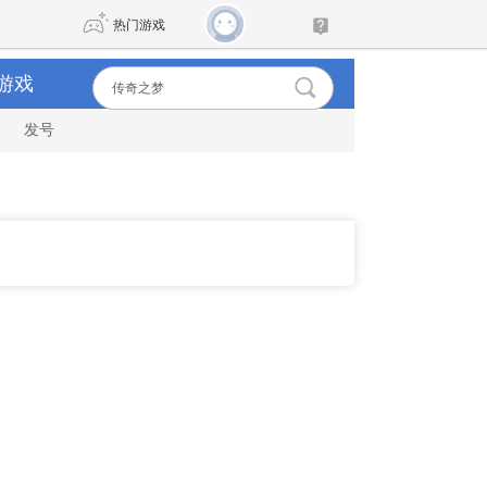
热门游戏
游戏
发号
DNF
传奇4
剑网3旗舰版
新天龙八部
自由
诛仙世界
新仙侠5