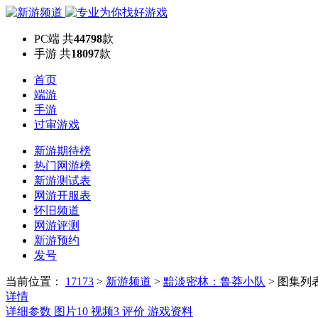
PC端
共
44798
款
手游
共
18097
款
首页
端游
手游
过审游戏
新游期待榜
热门网游榜
新游测试表
网游开服表
怀旧频道
网游评测
新游预约
发号
当前位置：
17173
>
新游频道
>
黯淡密林：鲁莽小队
>
图集列
详情
详细参数
图片
10
视频
3
评价
游戏资料