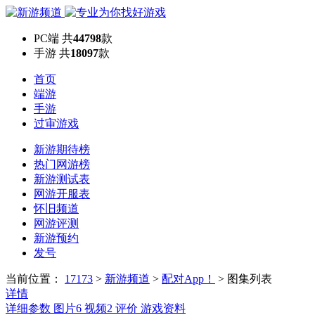
PC端
共
44798
款
手游
共
18097
款
首页
端游
手游
过审游戏
新游期待榜
热门网游榜
新游测试表
网游开服表
怀旧频道
网游评测
新游预约
发号
当前位置：
17173
>
新游频道
>
配对App！
>
图集列表
详情
详细参数
图片
6
视频
2
评价
游戏资料