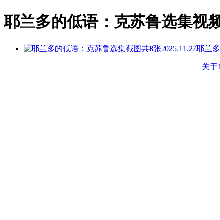
耶兰多的低语：克苏鲁选集视
共
8
张
2025.11.27
耶兰多
关于1