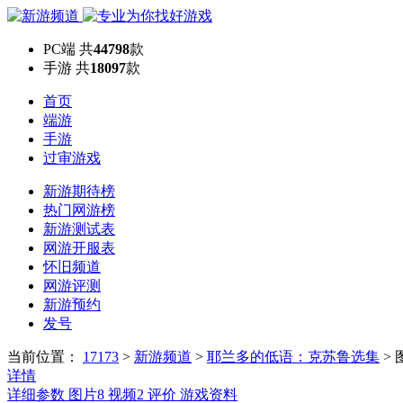
PC端
共
44798
款
手游
共
18097
款
首页
端游
手游
过审游戏
新游期待榜
热门网游榜
新游测试表
网游开服表
怀旧频道
网游评测
新游预约
发号
当前位置：
17173
>
新游频道
>
耶兰多的低语：克苏鲁选集
>
详情
详细参数
图片
8
视频
2
评价
游戏资料