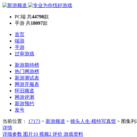
PC端
共
44798
款
手游
共
18097
款
首页
端游
手游
过审游戏
新游期待榜
热门网游榜
新游测试表
网游开服表
怀旧频道
网游评测
新游预约
发号
当前位置：
17173
>
新游频道
>
镜头人生-模特写真馆
>
图集列
详情
详细参数
图片
10
视频
2
评价
游戏资料