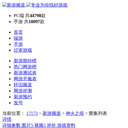
PC端
共
44798
款
手游
共
18097
款
首页
端游
手游
过审游戏
新游期待榜
热门网游榜
新游测试表
网游开服表
怀旧频道
网游评测
新游预约
发号
当前位置：
17173
>
新游频道
>
神火之痕
>
图集列表
详情
详细参数
图片
5
视频
3
评价
游戏资料