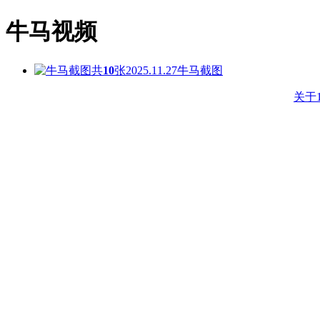
牛马视频
共
10
张
2025.11.27
牛马截图
关于1