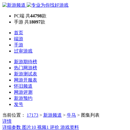
PC端
共
44798
款
手游
共
18097
款
首页
端游
手游
过审游戏
新游期待榜
热门网游榜
新游测试表
网游开服表
怀旧频道
网游评测
新游预约
发号
当前位置：
17173
>
新游频道
>
牛马
>
图集列表
详情
详细参数
图片
10
视频
1
评价
游戏资料