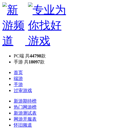
PC端
共
44798
款
手游
共
18097
款
首页
端游
手游
过审游戏
新游期待榜
热门网游榜
新游测试表
网游开服表
怀旧频道