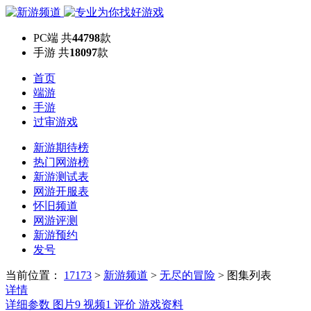
PC端
共
44798
款
手游
共
18097
款
首页
端游
手游
过审游戏
新游期待榜
热门网游榜
新游测试表
网游开服表
怀旧频道
网游评测
新游预约
发号
当前位置：
17173
>
新游频道
>
无尽的冒险
>
图集列表
详情
详细参数
图片
9
视频
1
评价
游戏资料