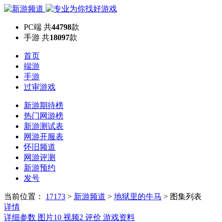
PC端
共
44798
款
手游
共
18097
款
首页
端游
手游
过审游戏
新游期待榜
热门网游榜
新游测试表
网游开服表
怀旧频道
网游评测
新游预约
发号
当前位置：
17173
>
新游频道
>
地狱里的牛马
>
图集列表
详情
详细参数
图片
10
视频
2
评价
游戏资料