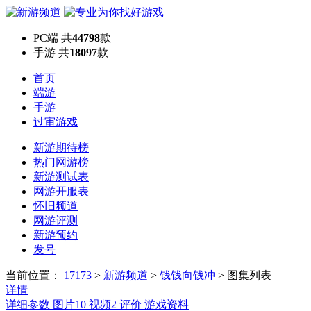
PC端
共
44798
款
手游
共
18097
款
首页
端游
手游
过审游戏
新游期待榜
热门网游榜
新游测试表
网游开服表
怀旧频道
网游评测
新游预约
发号
当前位置：
17173
>
新游频道
>
钱钱向钱冲
>
图集列表
详情
详细参数
图片
10
视频
2
评价
游戏资料