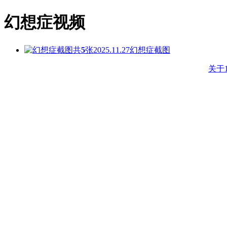
幻想症视频
共
5
张
2025.11.27
幻想症截图
关于1