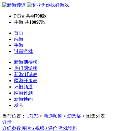
PC端
共
44798
款
手游
共
18097
款
首页
端游
手游
过审游戏
新游期待榜
热门网游榜
新游测试表
网游开服表
怀旧频道
网游评测
新游预约
发号
当前位置：
17173
>
新游频道
>
幻想症
>
图集列表
详情
详细参数
图片
5
视频
0
评价
游戏资料