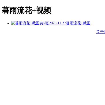
暮雨流花+视频
共
5
张
2025.11.27
暮雨流花+截图
关于1