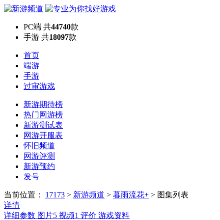
PC端
共
44740
款
手游
共
18097
款
首页
端游
手游
过审游戏
新游期待榜
热门网游榜
新游测试表
网游开服表
怀旧频道
网游评测
新游预约
发号
当前位置：
17173
>
新游频道
>
暮雨流花+
>
图集列表
详情
详细参数
图片
5
视频
1
评价
游戏资料