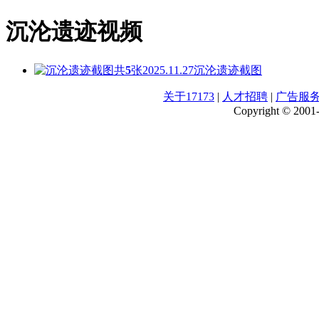
沉沦遗迹视频
共
5
张
2025.11.27
沉沦遗迹截图
关于17173
|
人才招聘
|
广告服
Copyright © 2001-2