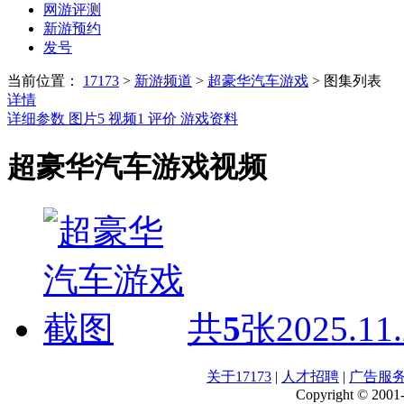
网游评测
新游预约
发号
当前位置：
17173
>
新游频道
>
超​豪​华​汽​车​游​戏
>
图集列表
详情
详细参数
图片
5
视频
1
评价
游戏资料
超​豪​华​汽​车​游​戏视频
共
5
张
2025.11
关于17173
|
人才招聘
|
广告服
Copyright © 2001-2