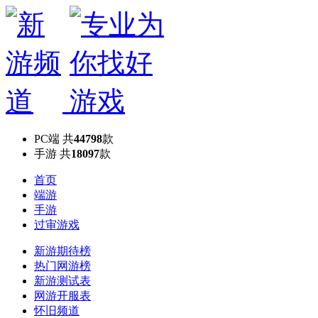
PC端
共
44798
款
手游
共
18097
款
首页
端游
手游
过审游戏
新游期待榜
热门网游榜
新游测试表
网游开服表
怀旧频道