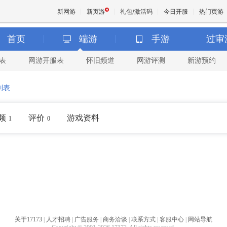
新网游
新页游
礼包/激活码
今日开服
热门页游
首页
端游
手游
过审
表
网游开服表
怀旧频道
网游评测
新游预约
魔兽
列表
天堂
频
评价
游戏资料
1
0
王权与
关于17173
|
人才招聘
|
广告服务
|
商务洽谈
|
联系方式
|
客服中心
|
网站导航