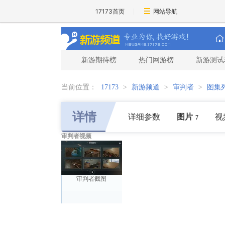
17173首页
网站导航
新游期待榜
热门网游榜
新游测试
当前位置：
17173
>
新游频道
>
审判者
>
图集
详情
详细参数
图片
视
7
审判者视频
审判者截图