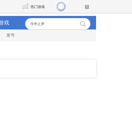
热门游戏
游戏
发号
DNF
传奇4
剑网3旗舰版
新天龙八部
自由
诛仙世界
新仙侠5