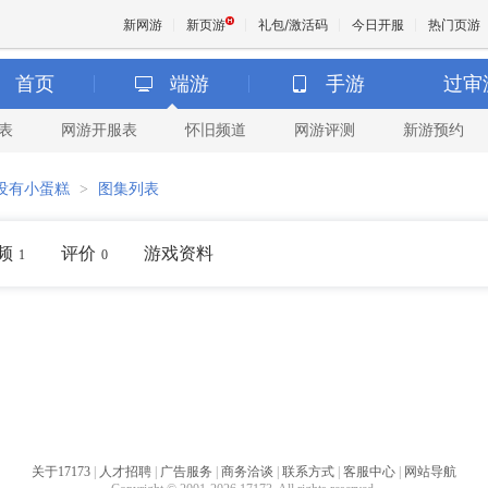
新网游
新页游
礼包/激活码
今日开服
热门页游
首页
端游
手游
过审
表
网游开服表
怀旧频道
网游评测
新游预约
魔兽
没有小蛋糕
>
图集列表
天堂
频
评价
游戏资料
1
0
王权与
关于17173
|
人才招聘
|
广告服务
|
商务洽谈
|
联系方式
|
客服中心
|
网站导航