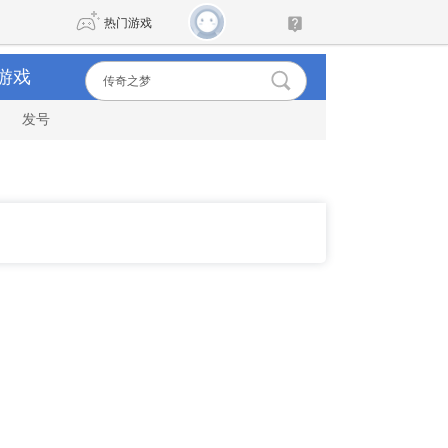
热门游戏
游戏
发号
DNF
传奇4
剑网3旗舰版
新天龙八部
自由
诛仙世界
新仙侠5