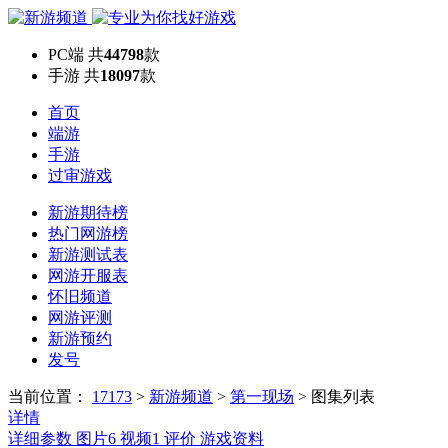
PC端
共
44798
款
手游
共
18097
款
首页
端游
手游
过审游戏
新游期待榜
热门网游榜
新游测试表
网游开服表
怀旧频道
网游评测
新游预约
发号
当前位置：
17173
>
新游频道
>
第一现场
>
图集列表
详情
详细参数
图片
6
视频
1
评价
游戏资料