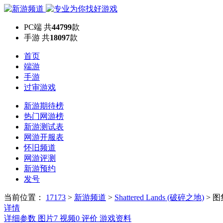
PC端
共
44799
款
手游
共
18097
款
首页
端游
手游
过审游戏
新游期待榜
热门网游榜
新游测试表
网游开服表
怀旧频道
网游评测
新游预约
发号
当前位置：
17173
>
新游频道
>
​Shattered Lands (破碎之地)
>
图
详情
详细参数
图片
7
视频
0
评价
游戏资料