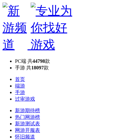
PC端
共
44798
款
手游
共
18097
款
首页
端游
手游
过审游戏
新游期待榜
热门网游榜
新游测试表
网游开服表
怀旧频道