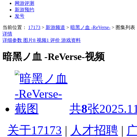
网游评测
新游预约
发号
当前位置：
17173
>
新游频道
>
暗黑ノ血 -ReVerse-
>
图集列表
详情
详细参数
图片
8
视频
1
评价
游戏资料
暗黑ノ血 -ReVerse-视频
共
8
张
2025.1
关于17173
|
人才招聘
|