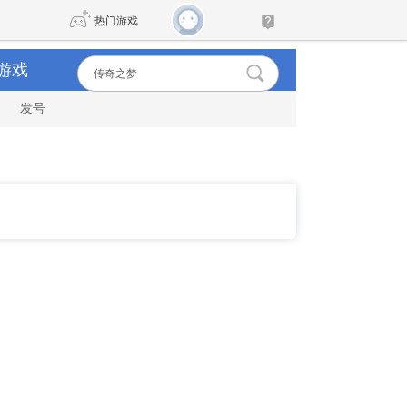
热门游戏
游戏
发号
DNF
传奇4
剑网3旗舰版
新天龙八部
自由
诛仙世界
新仙侠5