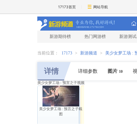
17173首页
网站导航
新游期待榜
热门网游榜
新游测试
当前位置：
17173
>
新游频道
>
美少女梦工场 :
详情
详细参数
图片
10
美少女梦工场 : 预言之子视频
美少女梦工场 : 预言之子截
图