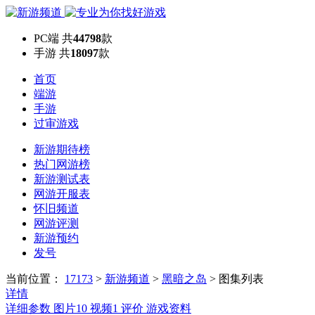
PC端
共
44798
款
手游
共
18097
款
首页
端游
手游
过审游戏
新游期待榜
热门网游榜
新游测试表
网游开服表
怀旧频道
网游评测
新游预约
发号
当前位置：
17173
>
新游频道
>
黑暗之岛
>
图集列表
详情
详细参数
图片
10
视频
1
评价
游戏资料