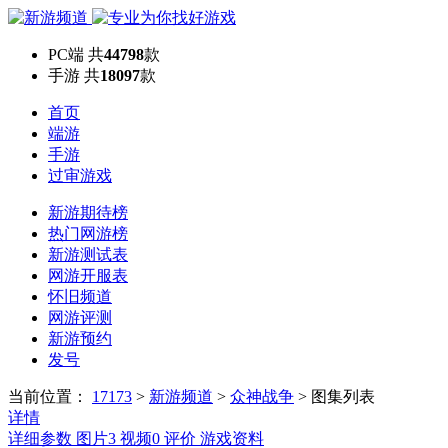
PC端
共
44798
款
手游
共
18097
款
首页
端游
手游
过审游戏
新游期待榜
热门网游榜
新游测试表
网游开服表
怀旧频道
网游评测
新游预约
发号
当前位置：
17173
>
新游频道
>
众神战争
>
图集列表
详情
详细参数
图片
3
视频
0
评价
游戏资料