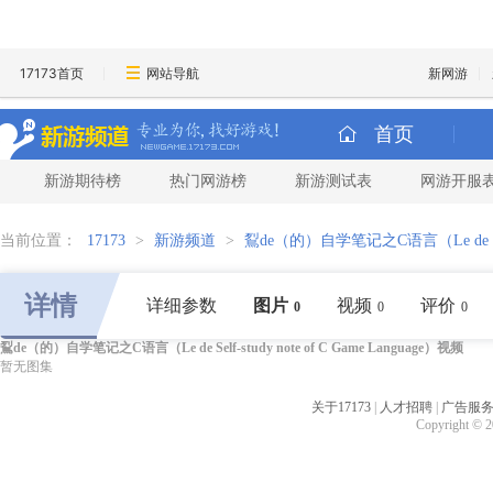
17173首页
网站导航
新网游
首页
新游期待榜
热门网游榜
新游测试表
网游开服
当前位置：
17173
>
新游频道
>
鴷de（的）自学笔记之C语言（Le de Self-st
详情
详细参数
图片
视频
评价
0
0
0
鴷de（的）自学笔记之C语言（Le de Self-study note of C Game Language）视频
暂无图集
关于17173
|
人才招聘
|
广告服
Copyright © 20