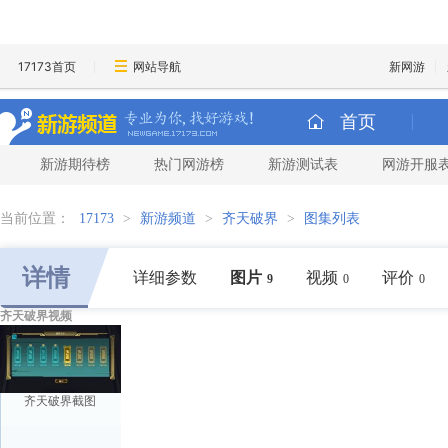
17173首页
网站导航
新网游
首页
新游期待榜
热门网游榜
新游测试表
网游开服
当前位置：
17173
>
新游频道
>
齐天破界
>
图集列表
详情
详细参数
图片
视频
评价
9
0
0
齐天破界视频
齐天破界截图