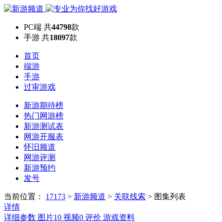
PC端
共
44798
款
手游
共
18097
款
首页
端游
手游
过审游戏
新游期待榜
热门网游榜
新游测试表
网游开服表
怀旧频道
网游评测
新游预约
发号
当前位置：
17173
>
新游频道
>
关联线索
>
图集列表
详情
详细参数
图片
10
视频
0
评价
游戏资料