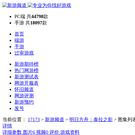
PC端
共
44798
款
手游
共
18097
款
首页
端游
手游
过审游戏
新游期待榜
热门网游榜
新游测试表
网游开服表
怀旧频道
网游评测
新游预约
发号
当前位置：
17173
>
新游频道
>
明日方舟：泰拉之影
>
图集列
详情
详细参数
图片
6
视频
0
评价
游戏资料