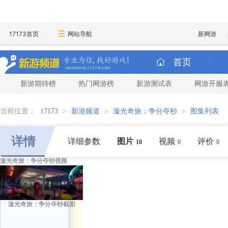
17173首页
网站导航
新网游
首页
新游期待榜
热门网游榜
新游测试表
网游开服
当前位置：
17173
>
新游频道
>
漩光奇旅：争分夺秒
>
图集列表
详情
详细参数
图片
视频
评价
10
0
0
漩光奇旅：争分夺秒视频
漩光奇旅：争分夺秒截图