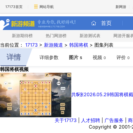
17173首页
网站导航
新网游
首页
新游期待榜
热门网游榜
新游测试表
网游开服
当前位置：
17173
>
新游频道
>
韩国将棋
>
图集列表
详情
详细参数
图片
视频
评价
5
0
0
韩国将棋视频
共
5
张
2026.05.29
韩国将棋
关于17173
|
人才招聘
|
广告服务
|
商
Copyright © 2001-20