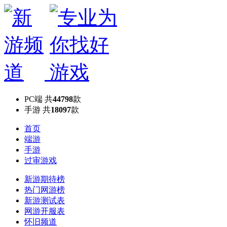
PC端
共
44798
款
手游
共
18097
款
首页
端游
手游
过审游戏
新游期待榜
热门网游榜
新游测试表
网游开服表
怀旧频道