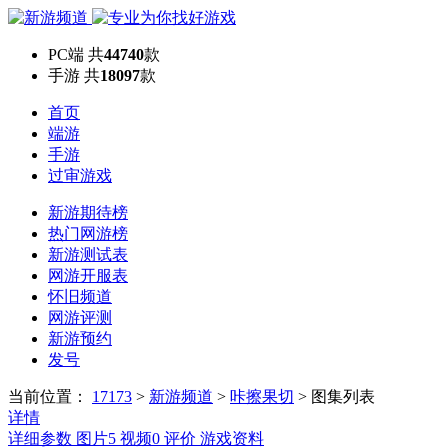
PC端
共
44740
款
手游
共
18097
款
首页
端游
手游
过审游戏
新游期待榜
热门网游榜
新游测试表
网游开服表
怀旧频道
网游评测
新游预约
发号
当前位置：
17173
>
新游频道
>
咔擦果切
>
图集列表
详情
详细参数
图片
5
视频
0
评价
游戏资料