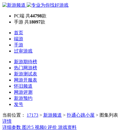
PC端
共
44798
款
手游
共
18097
款
首页
端游
手游
过审游戏
新游期待榜
热门网游榜
新游测试表
网游开服表
怀旧频道
网游评测
新游预约
发号
当前位置：
17173
>
新游频道
>
扑通心跳小屋
>
图集列表
详情
详细参数
图片
5
视频
0
评价
游戏资料