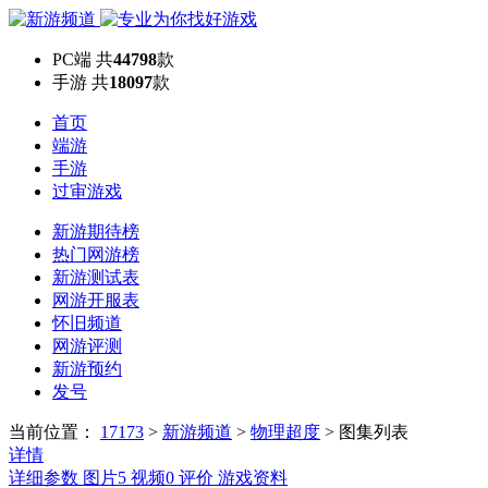
PC端
共
44798
款
手游
共
18097
款
首页
端游
手游
过审游戏
新游期待榜
热门网游榜
新游测试表
网游开服表
怀旧频道
网游评测
新游预约
发号
当前位置：
17173
>
新游频道
>
物理超度
>
图集列表
详情
详细参数
图片
5
视频
0
评价
游戏资料