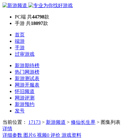
PC端
共
44798
款
手游
共
18097
款
首页
端游
手游
过审游戏
新游期待榜
热门网游榜
新游测试表
网游开服表
怀旧频道
网游评测
新游预约
发号
当前位置：
17173
>
新游频道
>
修仙长生界
>
图集列表
详情
详细参数
图片
6
视频
0
评价
游戏资料