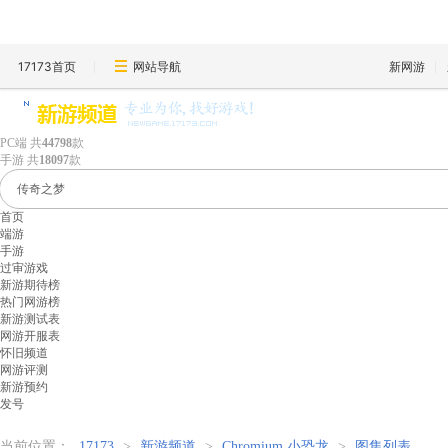
17173首页
网站导航
新网游
PC端
共
44798
款
手游
共
18097
款
首页
端游
手游
过审游戏
新游期待榜
热门网游榜
新游测试表
网游开服表
怀旧频道
网游评测
新游预约
发号
当前位置：
17173
>
新游频道
>
Chromium 小恐龙
>
图集列表