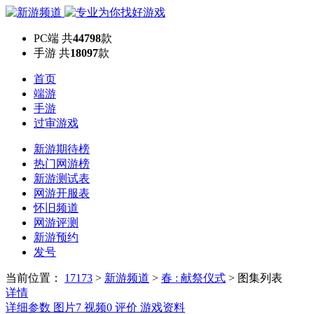
PC端
共
44798
款
手游
共
18097
款
首页
端游
手游
过审游戏
新游期待榜
热门网游榜
新游测试表
网游开服表
怀旧频道
网游评测
新游预约
发号
当前位置：
17173
>
新游频道
>
春 : 献祭仪式
>
图集列表
详情
详细参数
图片
7
视频
0
评价
游戏资料