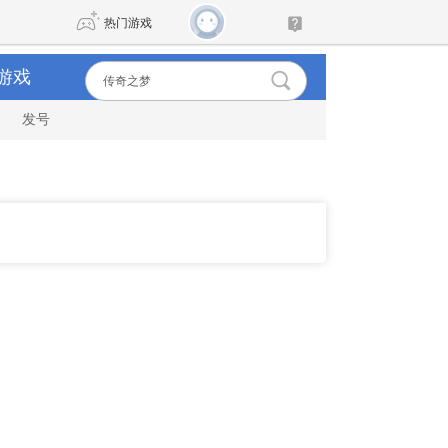
热门游戏
游戏
发号
DNF
传奇4
剑网3旗舰版
新天龙八部
自由
诛仙世界
新仙侠5