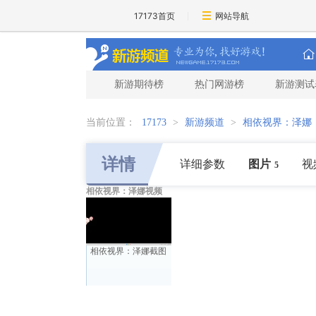
17173首页
网站导航
新游期待榜
热门网游榜
新游测试
当前位置：
17173
>
新游频道
>
相依视界：泽娜
详情
详细参数
图片
视
5
相依视界：泽娜视频
相依视界：泽娜截图