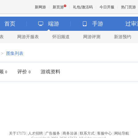
新网游
新页游
礼包/激活码
今日开服
热门页游
首页
端游
手游
过审
表
网游开服表
怀旧频道
网游评测
新游预约
魔兽
>
图集列表
天堂
频
评价
游戏资料
0
0
王权与
关于17173
|
人才招聘
|
广告服务
|
商务洽谈
|
联系方式
|
客服中心
|
网站导航