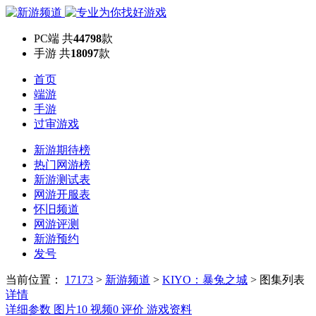
PC端
共
44798
款
手游
共
18097
款
首页
端游
手游
过审游戏
新游期待榜
热门网游榜
新游测试表
网游开服表
怀旧频道
网游评测
新游预约
发号
当前位置：
17173
>
新游频道
>
KIYO：暴兔之城
>
图集列表
详情
详细参数
图片
10
视频
0
评价
游戏资料