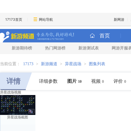
17173首页
网站导航
新网游
首页
新游期待榜
热门网游榜
新游测试表
网游开服
当前位置：
17173
>
新游频道
>
异星战场
>
图集列表
详情
详细参数
图片
视频
评价
10
0
0
异星战场视频
异星战场截图