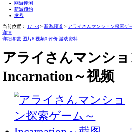
网游评测
新游预约
发号
当前位置：
17173
>
新游频道
>
アライさんマンション探索ゲーム～I
详情
详细参数
图片
6
视频
0
评价
游戏资料
アライさんマンショ
Incarnation～视频