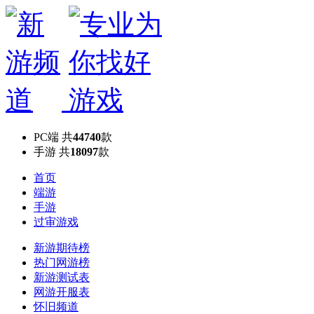
PC端
共
44740
款
手游
共
18097
款
首页
端游
手游
过审游戏
新游期待榜
热门网游榜
新游测试表
网游开服表
怀旧频道