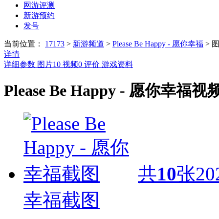
网游评测
新游预约
发号
当前位置：
17173
>
新游频道
>
Please Be Happy - 愿你幸福
>
详情
详细参数
图片
10
视频
0
评价
游戏资料
Please Be Happy - 愿你幸福视
共
10
张
20
幸福截图