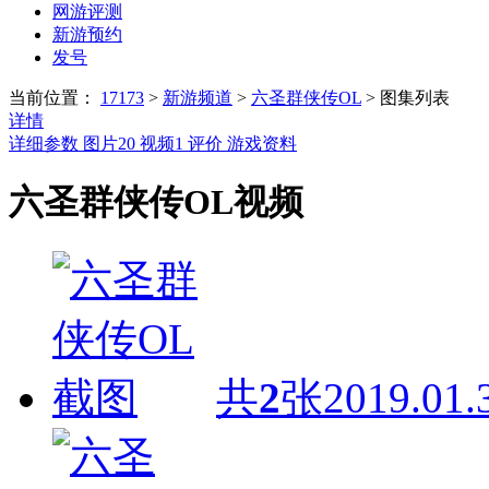
网游评测
新游预约
发号
当前位置：
17173
>
新游频道
>
六圣群侠传OL
>
图集列表
详情
详细参数
图片
20
视频
1
评价
游戏资料
六圣群侠传OL视频
共
2
张
2019.01.