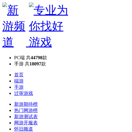
PC端
共
44798
款
手游
共
18097
款
首页
端游
手游
过审游戏
新游期待榜
热门网游榜
新游测试表
网游开服表
怀旧频道