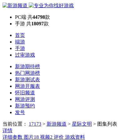
PC端
共
44798
款
手游
共
18097
款
首页
端游
手游
过审游戏
新游期待榜
热门网游榜
新游测试表
网游开服表
怀旧频道
网游评测
新游预约
发号
当前位置：
17173
>
新游频道
>
星际文明
>
图集列表
详情
详细参数
图片
18
视频
2
评价
游戏资料